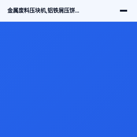
金属废料压块机,铝铁屑压饼机,龙门剪切机,卧式金属压饼机,卧式金属压块机-江阴市亿迈圣液压机械有限公司